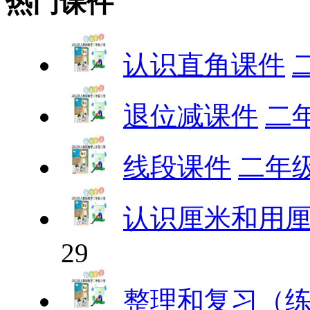
热门课件
认识直角课件
退位减课件
二
线段课件
二年
认识厘米和用
29
整理和复习（