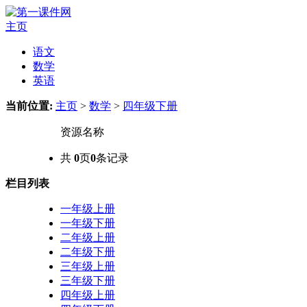
主页
语文
数学
英语
当前位置:
主页
>
数学
>
四年级下册
资源名称
共
0
页
0
条记录
栏目列表
一年级上册
一年级下册
二年级上册
二年级下册
三年级上册
三年级下册
四年级上册