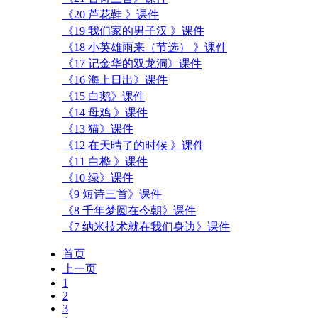
《20 芦花鞋 》课件
《19 我们家的男子汉 》课件
《18 小英雄雨来（节选） 》课件
《17 记金华的双龙洞》课件
《16 海上日出》课件
《15 白鹅》课件
《14 母鸡 》课件
《13 猫》课件
《12 在天晴了的时候 》课件
《11 白桦 》课件
《10 绿》课件
《9 短诗三首》课件
《8 千年梦圆在今朝》课件
《7 纳米技术就在我们身边》课件
首页
上一页
1
2
3