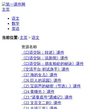
主页
语文
数学
英语
当前位置:
主页
>
语文
资源名称
《口语交际：转述》课件
《口语交际：说新闻》课件
《口语交际：朋友相处的秘诀》课件
《交流平台·初试身手》课件
《27 海的女儿》课件
《26 巨人的花园》课件
《25 宝葫芦的秘密（节选）》课件
《24 黄继光 》课件
《23 “诺曼底号”遇难记》课件
《22 文言文二则》课件
《21 古诗三首》课件