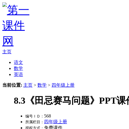
主页
语文
数学
英语
当前位置:
主页
>
数学
>
四年级上册
8.3《田忌赛马问题》PPT课
568
编号ＩＤ：
四年级上册
所属栏目：
免费课件
授权方式：