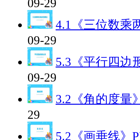
09-29
4.1《三位数
09-29
5.3《平行四
09-29
3.2《角的度量
29
5.2《画垂线》