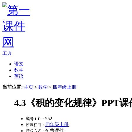
主页
语文
数学
英语
当前位置:
主页
>
数学
>
四年级上册
4.3《积的变化规律》PPT课
552
编号ＩＤ：
四年级上册
所属栏目：
免费课件
授权方式：