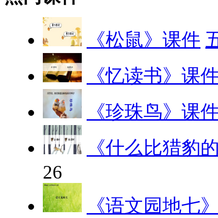
《松鼠》课件
《忆读书》课
《珍珠鸟》课
《什么比猎豹
26
《语文园地七