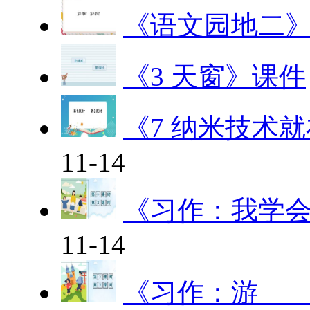
《语文园地二
《3 天窗》课件
《7 纳米技术
11-14
《习作：我学会了
11-14
《习作：游____