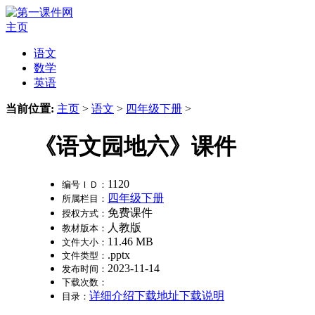
主页
语文
数学
英语
当前位置:
主页
>
语文
>
四年级下册
>
《语文园地六》课件
1120
编号ＩＤ：
四年级下册
所属栏目：
免费课件
授权方式：
人教版
教材版本：
11.46 MB
文件大小：
.pptx
文件类型：
2023-11-14
发布时间：
下载次数：
详细介绍
下载地址
下载说明
目录：